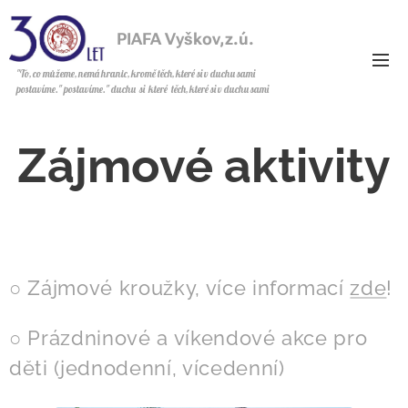
PIAFA Vyškov,z.ú.
z.ú.
"To, co můžeme, nemá hranic, kromě těch, které si v duchu sami
postavíme." postavíme." duchu si které těch, které si v duchu sami
postavíme.
Zájmové aktivity
○ Zájmové kroužky, více informací
zde
!
○ Prázdninové a víkendové akce pro
děti (jednodenní, vícedenní)