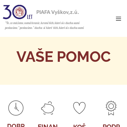
PIAFA Vyškov,z.ú.
z.ú.
"To, co můžeme, nemá hranic, kromě těch, které si v duchu sami
postavíme." postavíme." duchu si které těch, které si v duchu sami
postavíme.
VAŠE POMOC
DOBR
FINAN
PODP
KOŠ