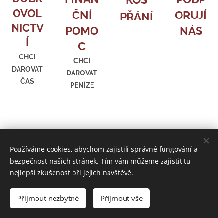
OVOL
ČNÍ
ORUJÍ
PŘÁNÍ
NICTV
POMO
NÁS
Í
C
CHCI
CHCI
DAROVAT
DAROVAT
ČAS
PENÍZE
Používáme cookies, abychom zajistili správné fungování a
bezpečnost našich stránek. Tím vám můžeme zajistit tu
nejlepší zkušenost při jejich návštěvě.
Sledujte nás na
Facebooku
© 2024 PIAFA Vyškov, z.ú.
.
Všechna práva vyhrazena.
Přijmout nezbytné
Přijmout vše
Vytvořeno službou
Webnode
Cookies