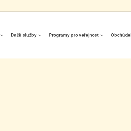
Další služby
Programy pro veřejnost
Obchůde