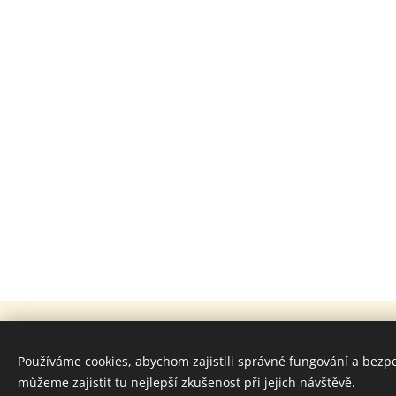
Používáme cookies, abychom zajistili správné fungování a bezp
můžeme zajistit tu nejlepší zkušenost při jejich návštěvě.