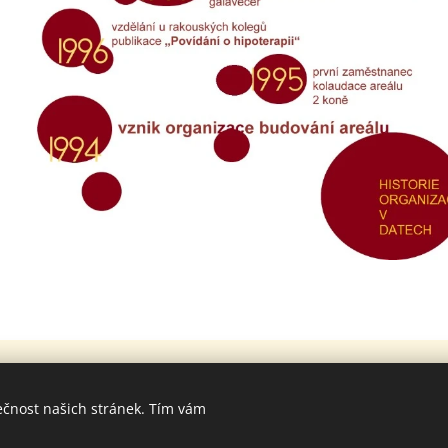
Sledujte nás na
Facebooku
ečnost našich stránek. Tím vám
© 2024 PIAFA Vyškov, z.ú.
.
Všechna práva vyhrazena.
Vytvořeno službou
Webnode
Cookies