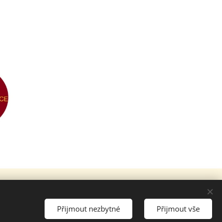
Přijmout nezbytné
Přijmout vše