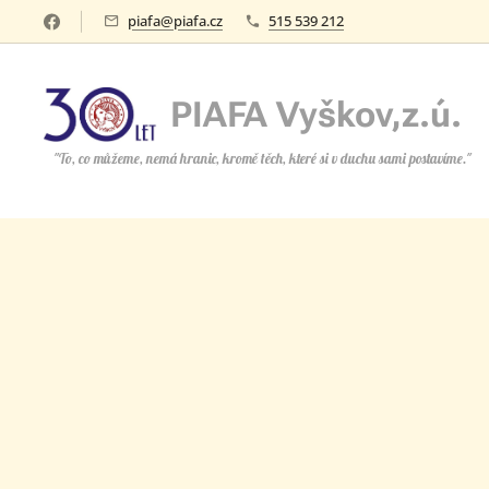
piafa@piafa.cz
515 539 212
PIAFA Vyškov,z.ú.
z.ú.
"To, co můžeme, nemá hranic, kromě těch, které si v duchu sami postavíme."
postavíme." duchu si které těch, které si v duchu sami postavíme.