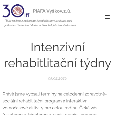
PIAFA Vyškov,z.ú.
z.ú.
"To, co můžeme, nemá hranic, kromě těch, které si v duchu sami
postavíme." postavíme." duchu si které těch, které si v duchu sami
postavíme.
Intenzivní
rehabitlitační týdny
05.02.2026
Právě jsme vypsali termíny na celodenní zdravotně-
sociální rehabilitační program a interaktivní
volnočasové aktivity pro celou rodinu. Čeká vás
fyzioterapie, hipoterapie, canisterapie i podpora