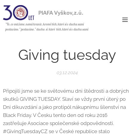
PIAFA Vyškov,z.ú.
z.ú.
"To, co můžeme, nemá hranic, kromě těch, které si v duchu sami
postavíme." postavíme." duchu si které těch, které si v duchu sami
postavíme.
Giving tuesday
03.12.2024
Připojili jsme se ke světovému dni štědrosti a dobrých
skutků GIVING TUESDAY. Slaví se vždy první úterý po
Dni díkuvzdání a jako protipól nákupnímu šílenství na
Black Friday. V Česku tento den od roku 2016
zastřešuje Asociace společenské odpovědnosti.
#GivingTuesdayCZ se v České republice stalo