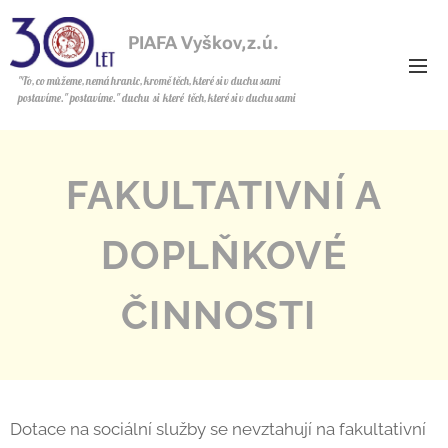
PIAFA Vyškov,z.ú.
z.ú.
"To, co můžeme, nemá hranic, kromě těch, které si v duchu sami
postavíme." postavíme." duchu si které těch, které si v duchu sami
postavíme.
FAKULTATIVNÍ A
DOPLŇKOVÉ
ČINNOSTI
Dotace na sociální služby se nevztahují na fakultativní